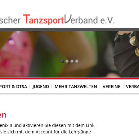
PORT & DTSA
JUGEND
MEHR TANZWELTEN
VEREINE
VERB
RTUNGSRICHTER*INNEN
DERN/CONTEMPORARY
FACHVERBÄNDE M. BESON- DERER AUFGABENSTELLUNG
Country- und Western (NCWTV)
en
enix II und aktivieren Sie diesen mit dem Link,
sie sich mit dem Account für die Lehrgänge