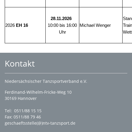
Stan
28.11.2026
2026
Michael Wenger
Train
EH 16
10:00 bis 16:00
Wett
Uhr
Kontakt
Niedersächsischer Tanzsportverband e.V.
Ferdinand-Wilhelm-Fricke-Weg 10
30169 Hannover
Tel: 0511/88 15 15
Fax: 0511/88 79 46
geschaeftsstelle(@)ntv-tanzsport.de