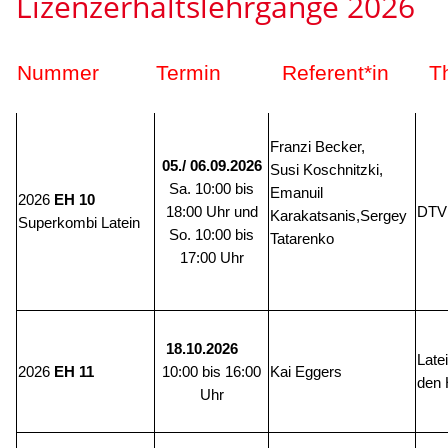
Lizenzerhaltslehrgänge 2026
Nummer
Termin
Referent*in
T
Franzi Becker,
05./ 06.09.2026
Susi Koschnitzki,
Sa. 10:00 bis
Emanuil
2026
EH 10
DTV
18:00 Uhr und
Karakatsanis,Sergey
Superkombi Latein
So. 10:00 bis
Tatarenko
17:00 Uhr
18.10.2026
Late
2026
Kai Eggers
EH 11
10:00 bis 16:00
den 
Uhr