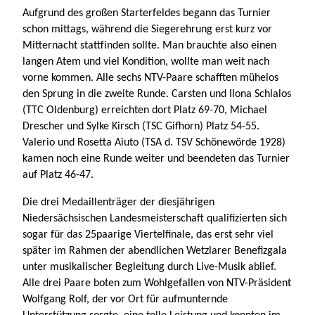
vorne kommen. Alle sechs NTV-Paare schafften mühelos
den Sprung in die zweite Runde. Carsten und Ilona Schlalos
(TTC Oldenburg) erreichten dort Platz 69-70, Michael
Drescher und Sylke Kirsch (TSC Gifhorn) Platz 54-55.
Valerio und Rosetta Aiuto (TSA d. TSV Schönewörde 1928)
kamen noch eine Runde weiter und beendeten das Turnier
auf Platz 46-47.
Die drei Medaillenträger der diesjährigen
Niedersächsischen Landesmeisterschaft qualifizierten sich
sogar für das 25paarige Viertelfinale, das erst sehr viel
später im Rahmen der abendlichen Wetzlarer Benefizgala
unter musikalischer Begleitung durch Live-Musik ablief.
Alle drei Paare boten zum Wohlgefallen von NTV-Präsident
Wolfgang Rolf, der vor Ort für aufmunternde
Unterstützung sorgte, eine tolle Leistung und konnten im
Laufe des Abends Konkurrenten hinter sich lassen, die bei
der GLM noch vor ihnen gelegen hatten.
Mario Müller-Frahm und Michaela Frahm vom Tanz Sport