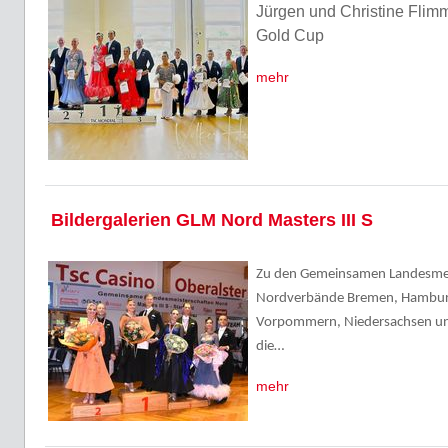
Jürgen und Christine Fli
Gold Cup
mehr
Bildergalerien GLM Nord Masters III S
Zu den Gemeinsamen Landesmeis
Nordverbände Bremen, Hambur
Vorpommern, Niedersachsen und
die…
mehr