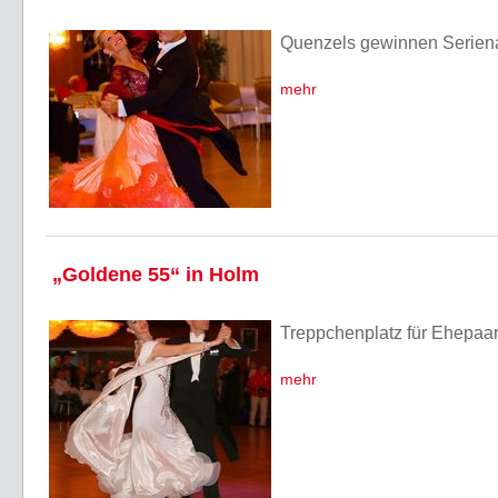
Quenzels gewinnen Seriena
mehr
„Goldene 55“ in Holm
Treppchenplatz für Ehepaa
mehr