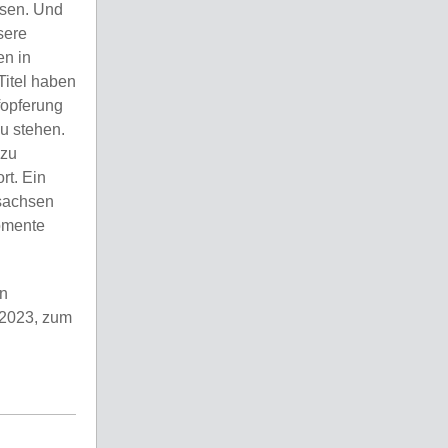
ssen. Und
sere
en in
Titel haben
ufopferung
u stehen.
 zu
rt. Ein
sachsen
omente
en
 2023, zum