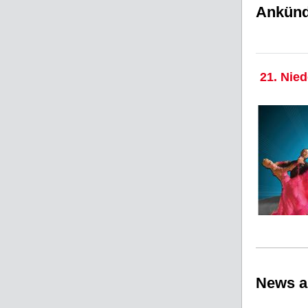
Ankünd
21. Nie
News a