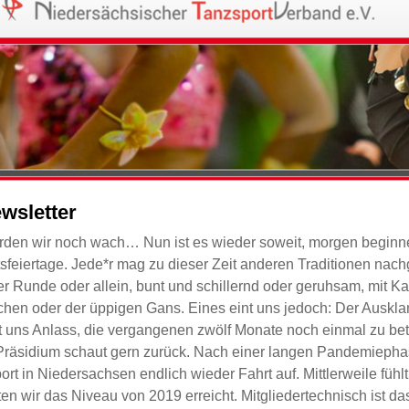
wsletter
rden wir noch wach… Nun ist es wieder soweit, morgen beginn
feiertage. Jede*r mag zu dieser Zeit anderen Traditionen nac
er Runde oder allein, bunt und schillernd oder geruhsam, mit Kar
hen oder der üppigen Gans. Eines eint uns jedoch: Der Auskl
t uns Anlass, die vergangenen zwölf Monate noch einmal zu bet
räsidium schaut gern zurück. Nach einer langen Pandemieph
ort in Niedersachsen endlich wieder Fahrt auf. Mittlerweile fühlt
ten wir das Niveau von 2019 erreicht. Mitgliedertechnisch ist da