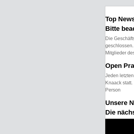
Top New
Bitte be
Die Geschäfts
geschlossen. 
Mitglieder de
Open Pra
Jeden letzten
Knaack statt.
Person
Unsere N
Die näch