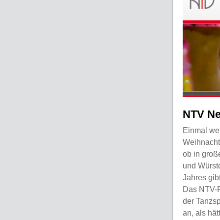
NTV Ne
Einmal we
Weihnachts
ob in groß
und Würstc
Jahres gib
Das NTV-P
der Tanzsp
an, als hät