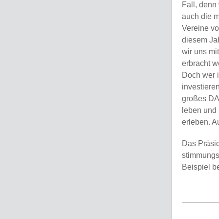
Fall, den
auch die m
Vereine vo
diesem Jah
wir uns mi
erbracht 
Doch wer in
investiere
großes DA
leben und 
erleben. A
Das Präsid
stimmungsv
Beispiel b