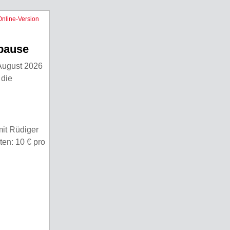
Online-Version
rpause
 August 2026
 die
mit Rüdiger
ten: 10 € pro