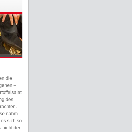
en die
hgehen –
toffelsalat
ang des
rachten.
ase nahm
 es sich so
s nicht der