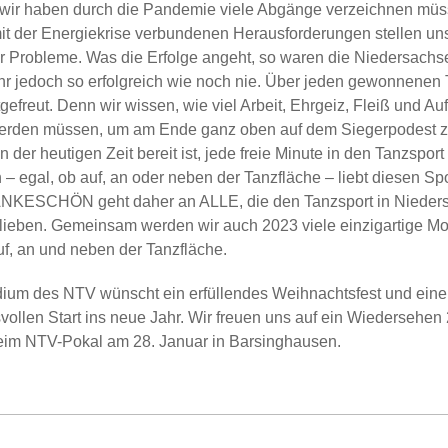
n wir haben durch die Pandemie viele Abgänge verzeichnen mü
it der Energiekrise verbundenen Herausforderungen stellen un
r Probleme. Was die Erfolge angeht, so waren die Niedersachs
r jedoch so erfolgreich wie noch nie. Über jeden gewonnenen 
tgefreut. Denn wir wissen, wie viel Arbeit, Ehrgeiz, Fleiß und A
werden müssen, um am Ende ganz oben auf dem Siegerpodest z
 der heutigen Zeit bereit ist, jede freie Minute in den Tanzsport
n – egal, ob auf, an oder neben der Tanzfläche – liebt diesen Spo
NKESCHÖN geht daher an ALLE, die den Tanzsport in Nieder
lieben. Gemeinsam werden wir auch 2023 viele einzigartige M
uf, an und neben der Tanzfläche.
ium des NTV wünscht ein erfüllendes Weihnachtsfest und ein
ollen Start ins neue Jahr. Wir freuen uns auf ein Wiedersehen
eim NTV-Pokal am 28. Januar in Barsinghausen.