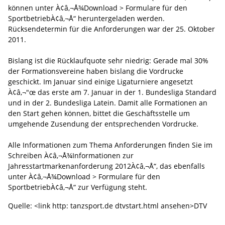
können unter À¢â‚¬Å¾Download > Formulare für den
SportbetriebÀ¢â‚¬Å“ heruntergeladen werden.
Rücksendetermin für die Anforderungen war der 25. Oktober
2011.
Bislang ist die Rücklaufquote sehr niedrig: Gerade mal 30%
der Formationsvereine haben bislang die Vordrucke
geschickt. Im Januar sind einige Ligaturniere angesetzt
À¢â‚¬"œ das erste am 7. Januar in der 1. Bundesliga Standard
und in der 2. Bundesliga Latein. Damit alle Formationen an
den Start gehen können, bittet die Geschäftsstelle um
umgehende Zusendung der entsprechenden Vordrucke.
Alle Informationen zum Thema Anforderungen finden Sie im
Schreiben À¢â‚¬Å¾Informationen zur
Jahresstartmarkenanforderung 2012À¢â‚¬Å“, das ebenfalls
unter À¢â‚¬Å¾Download > Formulare für den
SportbetriebÀ¢â‚¬Å“ zur Verfügung steht.
Quelle: <link http: tanzsport.de dtvstart.html ansehen>DTV