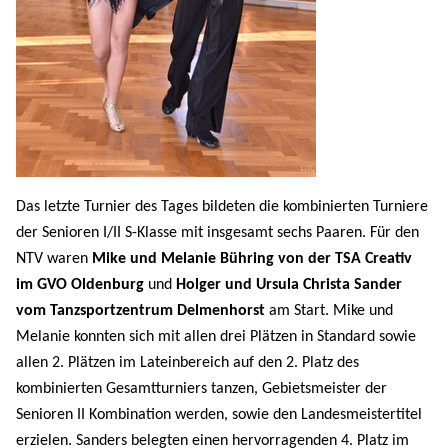
Das letzte Turnier des Tages bildeten die kombinierten Turniere
der Senioren I/II S-Klasse mit insgesamt sechs Paaren. Für den
NTV waren
Mike und Melanie Bühring von der TSA Creativ
im GVO Oldenburg
und
Holger und Ursula Christa Sander
vom Tanzsportzentrum Delmenhorst
am Start. Mike und
Melanie konnten sich mit allen drei Plätzen in Standard sowie
allen 2. Plätzen im Lateinbereich auf den 2. Platz des
kombinierten Gesamtturniers tanzen, Gebietsmeister der
Senioren II Kombination werden, sowie den Landesmeistertitel
erzielen. Sanders belegten einen hervorragenden 4. Platz im
Gesamtturnier und konnten sich damit über den 2. Platz bei den
Senioren II und den Vizelandesmeister freuen.
Gesamtergebnis