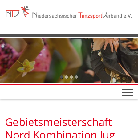
Gebietsmeisterschaft
Nord Kombination Jug,
HGR, Sen II
08.03.2020
NTV News
Sport