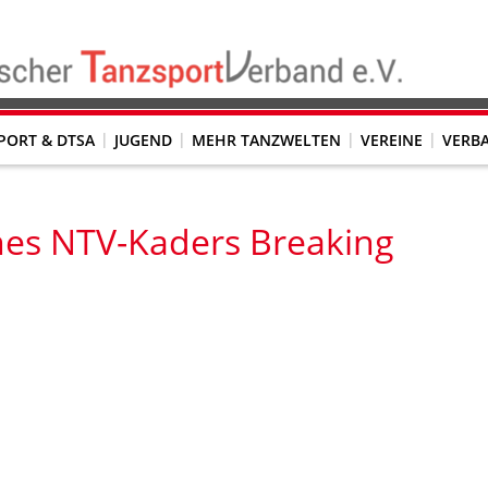
PORT & DTSA
JUGEND
MEHR TANZWELTEN
VEREINE
VERB
RTUNGSRICHTER*INNEN
DERN/CONTEMPORARY
FACHVERBÄNDE M. BESON- DERER AUFGABENSTELLUNG
Country- und Western (NCWTV)
es NTV-Kaders Breaking