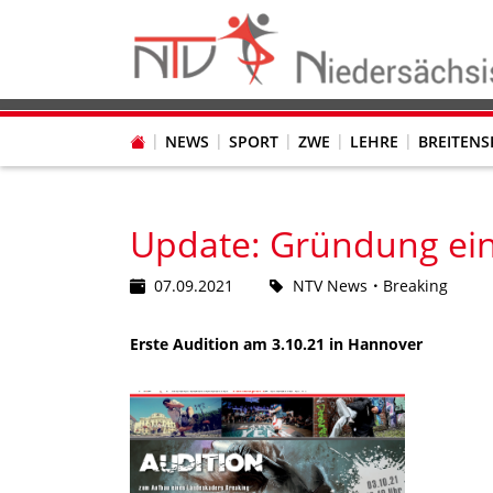
NEWS
SPORT
ZWE
LEHRE
BREITENS
PRESSE - RICHTLINIEN ZUR VERÖFFENTLICHUNG
AUSSCHREIBUNGEN & VERGABEN (G)LM
PRESSE - RICHTLINIEN ZUR VERÖFFENTLICHUNG
ONLINE-ANMELDUNG - SO GEHT ES
INFORMATIONEN ZUM DOWNLOAD
EHRENPRÄSIDENTEN / EHRENMITGLIEDER
PRESSE - RICHTLINIEN ZUR VERÖFFENTLICHUNG
TRAINERIN SUCHT VEREIN / VEREIN SUCHT TRAINERIN
Breaking - Was ist das eigentlich?
INFOS FÜR WE
MASSNAHMEN IN ANDEREN LTV'S
JAZZ UND MO
Update: Gründung ein
07.09.2021
NTV News
Breaking
Erste Audition am 3.10.21 in Hannover